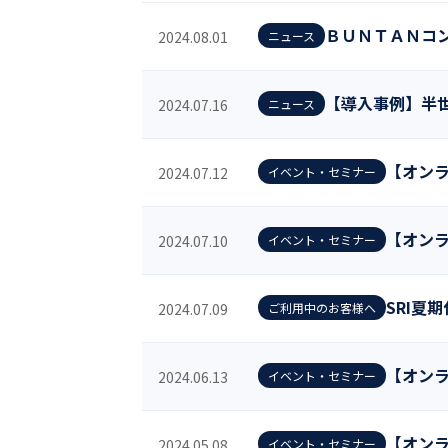
ＢＵＮＴＡＮコ
2024.08.01
ニュース
株式会社SRI
システム開発／
【導入事例】半世
2024.07.16
ニュース
【オンラ
2024.07.12
イベント・セミナー
【オンラ
2024.07.10
イベント・セミナー
SRI夏
2024.07.09
ご利用中のお客様へ
【オンラ
2024.06.13
イベント・セミナー
【オンラ
2024.05.08
イベント・セミナー