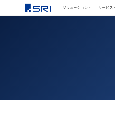
ソリューション
サービス
会社について
SRIグループについて
よくある課題
導入事例ピックアップ
グループ会社
代表挨拶
コスト削減
SRIグループHP（トップ）
野村総合研究所様
株式会社SRI
文書保管
経営理念
DX推進
法令対応
文書管理・情報
安全・確実な文書保
代表挨拶
セキュリティ
リューション
学校法人三幸学園様
会社概要
サイトを見る
書類整理
SRIグループの歩み
沿革
業務効率化
ファイリング・入
相鉄不動産株式会社
北日本非破壊
正確・迅速なデータ
経営品質向上活動
保管コスト
業務
非破壊検査業
廃棄管理
SRI情報管理センター
導入事例をすべて見る 
事業セグメント
サイトを見る
高セキュリティ専用保管施設
テレワーク
ワンストップサービス
グループ採用情報
契約書管理
7つのサービスをワンストップで提供
株式会社SRI
物流・レンタル
サイトを見る