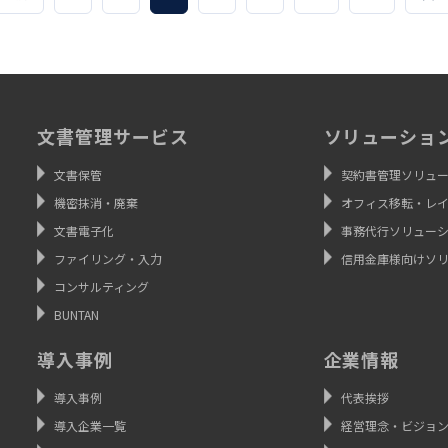
投
稿
の
ペ
ー
文書管理サービス
ソリューショ
ジ
文書保管
契約書管理ソリュ
送
機密抹消・廃棄
オフィス移転・レ
り
文書電子化
事務代行ソリュー
ファイリング・入力
信用金庫様向けソ
コンサルティング
BUNTAN
導入事例
企業情報
導入事例
代表挨拶
導入企業一覧
経営理念・ビジョ