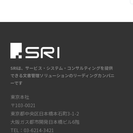
SRIは、サービス・システム・コンサルティングを提供
できる文書管理ソリューションのリーディングカンパニ
ーです
東京本社
〒103-0021
東京都中央区日本橋本石町3-1-2
大阪ガス都市開発日本橋ビル6階
TEL：03-6214-3421