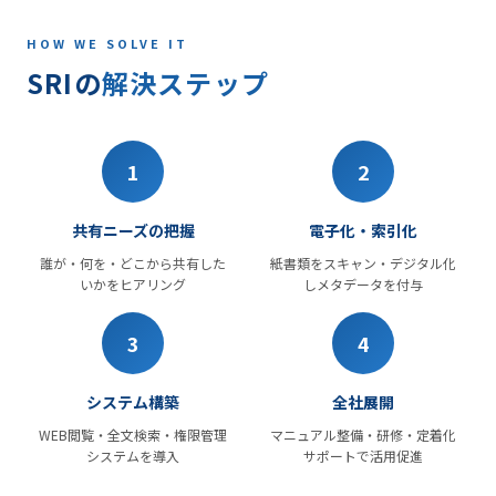
HOW WE SOLVE IT
SRIの
解決ステップ
1
2
共有ニーズの把握
電子化・索引化
誰が・何を・どこから共有した
紙書類をスキャン・デジタル化
いかをヒアリング
しメタデータを付与
3
4
システム構築
全社展開
WEB閲覧・全文検索・権限管理
マニュアル整備・研修・定着化
システムを導入
サポートで活用促進