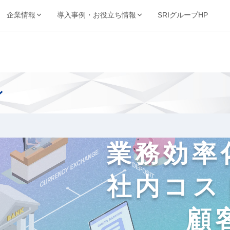
SRIグループHP
企業情報
導入事例・お役立ち情報
強み・品質・方針
ービスで探す
業種から探す
事例・資料
動画・コンテンツ
保管・機密抹消・電子化など
製造・金融・医療・不動産など
SRIの強み
導入事例
動画ライブ
当サイト
機密抹消・廃棄
文書電子化
ン
ョン
品質を支える取得認証
的から探す
キーワードから探す
理業
情報漏洩リスクゼロの廃
紙をデジタル資産へ変換
導入企業一覧
お役立ち情
ト削減・DX推進・法令対応など
フリーワードで課題解決策を検索
棄サービス
厳格なセキュリティ
資料請求ダウンロード
お知らせ
基本方針
コンサルティング
BUNTAN
査株式会社
文書管理の課題を総合支
文書管理クラウドシステ
業務効率
個人情報保護方針
援
ム
健康宣言
社内コス
ジテム
納事業
顧