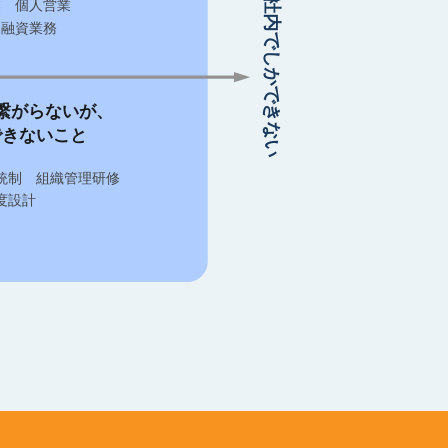
社内でしかできない
業 個人営業
う融資業務
繋がらないが、
できないこと
統制 組織管理研修
度設計