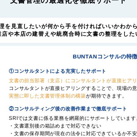
文書管理の最適化を徹底サポート
理を見直したいが何から手を付ければいいかわか
業店や本店の建替えや統廃合時に文書の整理をした
BUNTANコンサルの特
①コンサルタントによる充実したサポート
文書の担当部署（支店）にコンサルタントが直接ヒア
コンサルタントが直接ヒアリングすることで、現場の
実態に即した文書管理体制の構築
が期待できます。
②コンサルティング後の改善作業まで徹底サポート
SRIでは文書に係る業務を網羅的にサポートしています
・文書選別後の箱詰めまで対応できない
・文書の保存期間が現在の法令に対応できているか不