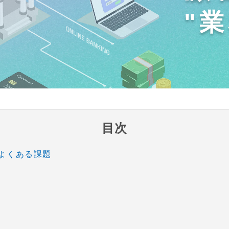
"
ステム
ールディングス
目次
によくある課題