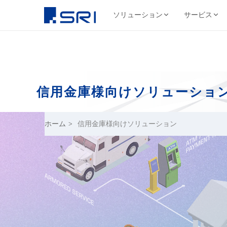
ソリューション
サービス
会社について
サ
SRIグループについて
よくある課題
導入事例ピックアップ
グループ会社
文書
代表挨拶
コスト削減
SRIグループHP（トップ）
野村総合研究所様
株式会社SRI
文書保管
信用金庫様向け
ソリューショ
経営理念・ビジ
DX推進
法令対応
目
文書管理・情報管
安全・確実な文書保管ソ
代表挨拶
セキュリティ
コス
リューション
学校法人三幸学園様
会社概要
サイトを見る
書類整理
SRIグループの歩み
ホーム
信用金庫様向けソリューション
>
沿革
業務効率化
ファイリング・入力
相鉄不動産株式会社様
北日本非破壊検
正確・迅速なデータ入力
経営品質向上活動
保管コスト
業務
非破壊検査業
廃棄管理
SRI情報管理センター
導入事例をすべて見る →
事業セグメント
サイトを見る
高セキュリティ専用保管施設
テレワーク
ワンストップサービス
グループ採用情報
契約書管理
7つのサービスをワンストップで提供
株式会社SRIロ
物流・レンタル収
サイトを見る