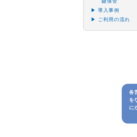
鍵保管
▶ 導入事例
▶ ご利用の流れ
各
を
に