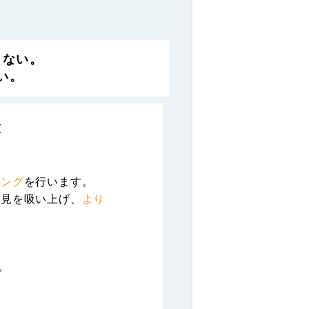
らない。
い。
徴
リング
を行います。
意見を吸い上げ、
より
。
安