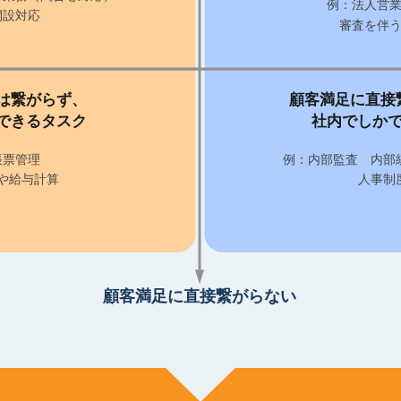
例：法人営
開設対応
審査を伴
は繋がらず、
顧客満足に直接
できるタスク
社内でしか
帳票管理
例：内部監査 内部
や給与計算
人事制
顧客満足に直接繋がらない