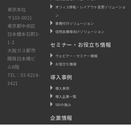
オフィス移転・レイアウト変更ソリューショ
東京本社
ン
〒103-0021
事務代行ソリューション
東京都中央区
信用金庫様向けソリューション
日本橋本石町3-
1-2
セミナー・お役立ち情報
大阪ガス都市
ウェビナー・セミナー情報
開発日本橋ビ
お役立ち情報
ル6階
TEL：03-6214-
導入事例
3421
導入事例
導入企業一覧
SRIの強み
企業情報
代表挨拶