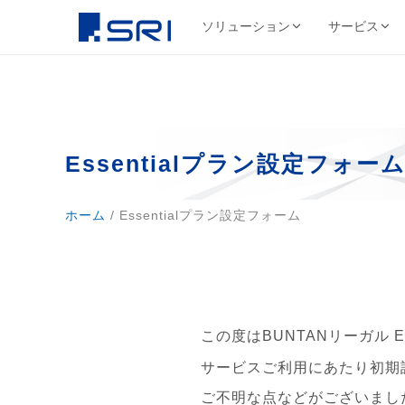
ソリューション
サービス
会社について
サ
SRIグループについて
よくある課題
導入事例ピックアップ
グループ会社
文書
代表挨拶
コスト削減
SRIグループHP（トップ）
野村総合研究所様
株式会社SRI
文書保管
Essentialプラン設定フォー
経営理念・ビジ
DX推進
法令対応
目
文書管理・情報管
安全・確実な文書保管ソ
代表挨拶
セキュリティ
コス
リューション
学校法人三幸学園様
会社概要
サイトを見る
書類整理
SRIグループの歩み
ホーム
/ Essentialプラン設定フォーム
沿革
業務効率化
ファイリング・入力
相鉄不動産株式会社様
北日本非破壊検
正確・迅速なデータ入力
経営品質向上活動
保管コスト
業務
非破壊検査業
廃棄管理
SRI情報管理センター
導入事例をすべて見る →
事業セグメント
サイトを見る
高セキュリティ専用保管施設
テレワーク
ワンストップサービス
グループ採用情報
契約書管理
7つのサービスをワンストップで提供
この度はBUNTANリーガル 
株式会社SRIロ
物流・レンタル収
サービスご利用にあたり初期
サイトを見る
ご不明な点などがございまし