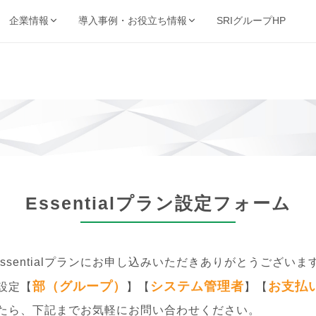
SRIグループHP
企業情報
導入事例・お役立ち情報
強み・品質・方針
ービスで探す
業種から探す
事例・資料
動画・コンテンツ
保管・機密抹消・電子化など
製造・金融・医療・不動産など
SRIの強み
導入事例
動画ライブ
当サイト
機密抹消・廃棄
文書電子化
ム
ョン
品質を支える取得認証
的から探す
キーワードから探す
理業
情報漏洩リスクゼロの廃
紙をデジタル資産へ変換
導入企業一覧
お役立ち情
ト削減・DX推進・法令対応など
フリーワードで課題解決策を検索
棄サービス
厳格なセキュリティ
資料請求ダウンロード
お知らせ
基本方針
コンサルティング
BUNTAN
査株式会社
文書管理の課題を総合支
文書管理クラウドシステ
Essentialプラン設定フォーム
個人情報保護方針
援
ム
健康宣言
Essentialプランにお申し込みいただきありがとうございま
ジテム
納事業
部（グループ）
システム管理者
お支払
設定【
】【
】【
たら、下記までお気軽にお問い合わせください。