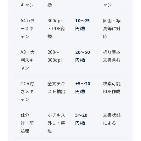
キャン
換
ャン
A4カラ
300dpi
10〜25
図面・写
ースキ
・PDF変
円/枚
真等に対
ャン
換
応
A3・大
200〜
20〜50
折り畳み
判スキ
300dpi
円/枚
文書含む
ャン
OCR付
全文テキ
+5〜20
検索可能
きスキ
スト抽出
円/枚
PDF作成
ャン
仕分
ホチキス
5〜20
文書状態
け・前
外し・整
円/枚
による
処理
理