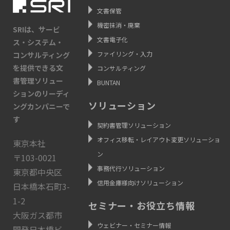
文書保管
機密抹消・廃棄
SRIは、サービ
文書電子化
ス・システム・
ファイリング・入力
コンサルティング
を提供できる文
コンサルティング
書管理ソリュー
BUNTAN
ションのリーディ
ソリューション
ングカンパニーで
す
契約書管理ソリューション
オフィス移転・レイアウト変更ソリューショ
東京本社
ン
〒103-0021
事務代行ソリューション
東京都中央区
信用金庫様向けソリューション
日本橋本石町3-
1-2
セミナー・お役立ち情報
大阪ガス都市
ウェビナー・セミナー情報
開発日本橋ビ