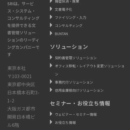
機密抹消・廃棄
SRIは、サービ
文書電子化
ス・システム・
ファイリング・入力
コンサルティング
を提供できる文
コンサルティング
書管理ソリュー
BUNTAN
ションのリーディ
ソリューション
ングカンパニーで
す
契約書管理ソリューション
オフィス移転・レイアウト変更ソリューショ
東京本社
ン
〒103-0021
事務代行ソリューション
東京都中央区
信用金庫様向けソリューション
日本橋本石町3-
1-2
セミナー・お役立ち情報
大阪ガス都市
ウェビナー・セミナー情報
開発日本橋ビ
お役立ち情報
ル6階