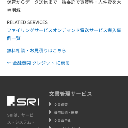
保管からデータ送信まで一括委託で賃貸料・人件費を大
幅削減
RELATED SERVICES
ファイリングサービス
オンデマンド電送サービス
導入事
例一覧
無料相談・お見積りはこちら
← 金融機関 クレジット に戻る
文書管理サービス
文書保管
機密抹消・廃棄
SRIは、サービ
文書電子化
ス・システム・