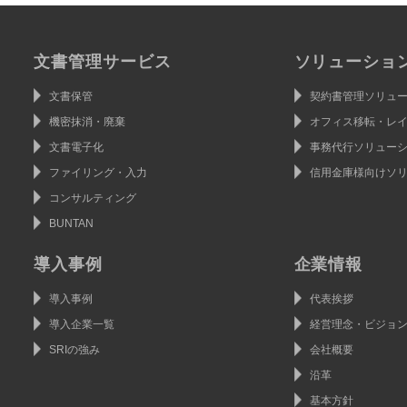
ステム
ールディングス
文書管理サービス
ソリューショ
文書保管
契約書管理ソリュ
機密抹消・廃棄
オフィス移転・レ
文書電子化
事務代行ソリュー
ファイリング・入力
信用金庫様向けソ
コンサルティング
BUNTAN
導入事例
企業情報
導入事例
代表挨拶
導入企業一覧
経営理念・ビジョ
SRIの強み
会社概要
沿革
基本方針