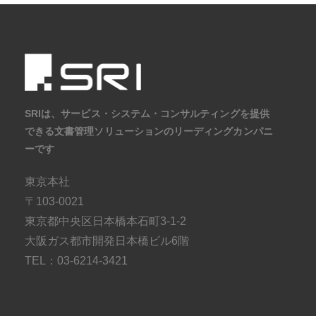
株式会社SRIシ
システム開発／ホ
SRIは、サービス・システム・コンサルティングを提供
できる文書管理ソリューションのリーディングカンパニ
ーです
東京本社
〒103-0021
東京都中央区日本橋本石町3-1-2
大阪ガス都市開発日本橋ビル6階
TEL：03-6214-3421