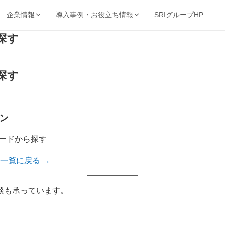
SRIグループHP
企業情報
導入事例・お役立ち情報
探す
強み・品質・方針
ービスで探す
業種から探す
事例・資料
動画・コンテンツ
保管・機密抹消・電子化など
製造・金融・医療・不動産など
SRIの強み
探す
導入事例
動画ライブ
当サイト
機密抹消・廃棄
文書電子化
ョン
品質を支える取得認証
的から探す
キーワードから探す
理業
情報漏洩リスクゼロの廃
紙をデジタル資産へ変換
導入企業一覧
お役立ち情
ト削減・DX推進・法令対応など
フリーワードで課題解決策を検索
棄サービス
厳格なセキュリティ
ョン
資料請求ダウンロード
お知らせ
基本方針
コンサルティング
BUNTAN
査株式会社
文書管理の課題を総合支
文書管理クラウドシステ
ワードから探す
個人情報保護方針
援
ム
一覧に戻る →
健康宣言
ジテム
ご相談も承っています。
納事業