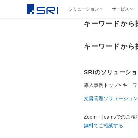
ソリューション
サービス
キーワードから
会社について
サ
SRIグループについて
よくある課題
導入事例ピックアップ
グループ会社
文書
代表挨拶
キーワードから
コスト削減
SRIグループHP（トップ）
野村総合研究所様
株式会社SRI
文書保管
経営理念・ビジ
DX推進
法令対応
目
文書管理・情報管
安全・確実な文書保管ソ
代表挨拶
セキュリティ
コス
リューション
学校法人三幸学園様
会社概要
サイトを見る
書類整理
SRIのソリューシ
SRIグループの歩み
沿革
業務効率化
ファイリング・入力
相鉄不動産株式会社様
北日本非破壊検
正確・迅速なデータ入力
経営品質向上活動
保管コスト
導入事例トップ> キー
業務
非破壊検査業
廃棄管理
SRI情報管理センター
導入事例をすべて見る →
事業セグメント
文書管理ソリューション
サイトを見る
高セキュリティ専用保管施設
テレワーク
ワンストップサービス
グループ採用情報
契約書管理
7つのサービスをワンストップで提供
株式会社SRIロ
Zoom・Teamsでの
物流・レンタル収
無料でご相談する
サイトを見る