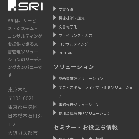
文書保管
機密抹消・廃棄
SRIは、サービ
文書電子化
ス・システム・
ファイリング・入力
コンサルティング
を提供できる文
コンサルティング
書管理ソリュー
BUNTAN
ションのリーディ
ソリューション
ングカンパニーで
す
契約書管理ソリューション
オフィス移転・レイアウト変更ソリューショ
東京本社
ン
〒103-0021
事務代行ソリューション
東京都中央区
信用金庫様向けソリューション
日本橋本石町3-
1-2
セミナー・お役立ち情報
大阪ガス都市
ウェビナー・セミナー情報