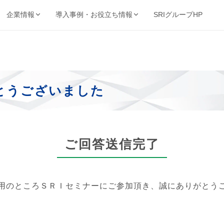
SRIグループHP
企業情報
導入事例・お役立ち情報
強み・品質・方針
ービスで探す
業種から探す
事例・資料
動画・コンテンツ
保管・機密抹消・電子化など
製造・金融・医療・不動産など
SRIの強み
導入事例
動画ライブ
当サイト
機密抹消・廃棄
文書電子化
とうございました
ョン
品質を支える取得認証
的から探す
キーワードから探す
理業
情報漏洩リスクゼロの廃
紙をデジタル資産へ変換
導入企業一覧
お役立ち情
ト削減・DX推進・法令対応など
フリーワードで課題解決策を検索
棄サービス
厳格なセキュリティ
資料請求ダウンロード
お知らせ
基本方針
コンサルティング
BUNTAN
査株式会社
文書管理の課題を総合支
文書管理クラウドシステ
ご回答送信完了
個人情報保護方針
援
ム
健康宣言
用のところＳＲＩセミナーにご参加頂き、誠にありがとう
ジテム
納事業