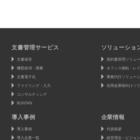
ステム
ールディングス
文書管理サービス
ソリューショ
文書保管
契約書管理ソリュ
機密抹消・廃棄
オフィス移転・レ
文書電子化
事務代行ソリュー
ファイリング・入力
信用金庫様向けソ
コンサルティング
BUNTAN
導入事例
企業情報
導入事例
代表挨拶
導入企業一覧
経営理念・ビジョ