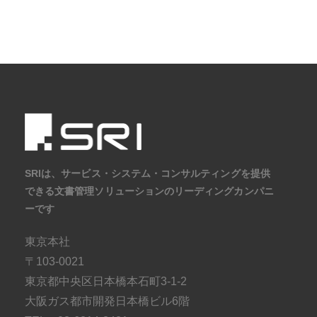
株式会社SRIシ
システム開発／ホ
SRIは、サービス・システム・コンサルティングを提供
できる文書管理ソリューションのリーディングカンパニ
ーです
東京本社
〒103-0021
東京都中央区日本橋本石町3-1-2
大阪ガス都市開発日本橋ビル6階