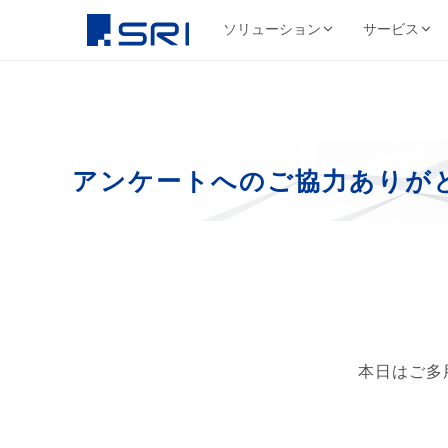
ソリューション
サービス
会社について
サ
SRIグループについて
よくある課題
導入事例ピックアップ
グループ会社
文書
代表挨拶
コスト削減
SRIグループHP（トップ）
野村総合研究所様
株式会社SRI
文書保管
アンケートへのご協力ありが
経営理念・ビジ
DX推進
法令対応
目
文書管理・情報管
安全・確実な文書保管ソ
代表挨拶
セキュリティ
コス
リューション
学校法人三幸学園様
会社概要
サイトを見る
書類整理
SRIグループの歩み
沿革
業務効率化
ファイリング・入力
相鉄不動産株式会社様
北日本非破壊検
正確・迅速なデータ入力
経営品質向上活動
保管コスト
業務
非破壊検査業
廃棄管理
SRI情報管理センター
導入事例をすべて見る →
事業セグメント
サイトを見る
高セキュリティ専用保管施設
テレワーク
ワンストップサービス
グループ採用情報
契約書管理
7つのサービスをワンストップで提供
本日はご多
株式会社SRIロ
物流・レンタル収
サイトを見る