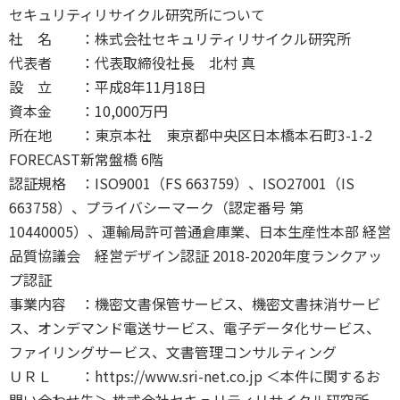
セキュリティリサイクル研究所について
社 名 ：株式会社セキュリティリサイクル研究所
代表者 ：代表取締役社長 北村 真
設 立 ：平成8年11月18日
資本金 ：10,000万円
所在地 ：東京本社 東京都中央区日本橋本石町3-1-2
FORECAST新常盤橋 6階
認証規格 ：ISO9001（FS 663759）、ISO27001（IS
663758）、プライバシーマーク（認定番号 第
10440005）、運輸局許可普通倉庫業、日本生産性本部 経営
品質協議会 経営デザイン認証 2018-2020年度ランクアッ
プ認証
事業内容 ：機密文書保管サービス、機密文書抹消サービ
ス、オンデマンド電送サービス、電子データ化サービス、
ファイリングサービス、文書管理コンサルティング
ＵＲＬ ：https://www.sri-net.co.jp ＜本件に関するお