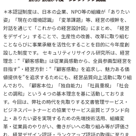
＊本認証制度は、日本の企業、NPO等の組織が「ありたい
姿」「現在の環境認識」「変革課題」等、経営の根幹を、
対話を通じて「これからの経営設計図」にまとめ、「経営
をデザイン」することで、生産性の改善、改革に取り組む
ことならびに事業承継を活性化することを目的に今年度創
設した制度です。 セキュリティリサイクル研究所は、経営
理念：“『顧客感動』は従業員感動から、全員参画型経営を
目指す”・経営方針：“『顧客感動』を追求し、魅力ある価
値提供を”を追求するためにも、経営品質向上活動に取り組
んでおり、「顧客本位」「独自能力」「社員重視」「社会
との調和」という４つの基本理念を基に活動しておりま
す。今回は、弊社の時代を先取りする文書管理サービス・
ビジネスパートナーとの協業でサービス品質とブランド向
上・ありたい姿を実現するための先端技術活用、組織変
革・従業員のやりがい、働きがいへの取り組み等が評価さ
れ、経営デザイン認証・ランクアップ認証の取得に至りま