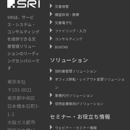
文書保管
機密抹消・廃棄
SRIは、サービ
文書電子化
ス・システム・
ファイリング・入力
コンサルティング
を提供できる文
コンサルティング
書管理ソリュー
BUNTAN
ションのリーディ
ソリューション
ングカンパニーで
す
契約書管理ソリューション
オフィス移転・レイアウト変更ソリューショ
東京本社
ン
〒103-0021
事務代行ソリューション
東京都中央区
信用金庫様向けソリューション
日本橋本石町3-
1-2
セミナー・お役立ち情報
大阪ガス都市
ウェビナー・セミナー情報