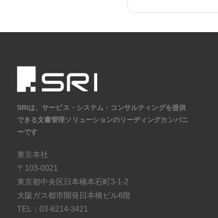
SRIは、サービス・システム・コンサルティングを提供
できる文書管理ソリューションのリーディングカンパニ
ーです
東京本社
〒103-0021
東京都中央区日本橋本石町3-1-2
大阪ガス都市開発日本橋ビル6階
TEL：03-6214-3421