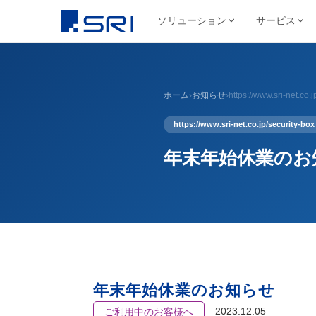
ソリューション
サービス
会社について
サ
SRIグループについて
よくある課題
導入事例ピックアップ
グループ会社
ホーム
›
お知らせ
›
https://www.sri-net.co.j
文書
代表挨拶
コスト削減
SRIグループHP（トップ）
野村総合研究所様
株式会社SRI
文書保管
経営理念・ビジ
https://www.sri-net.co.jp/security-box
DX推進
法令対応
目
文書管理・情報管
安全・確実な文書保管ソ
代表挨拶
セキュリティ
コス
リューション
学校法人三幸学園様
会社概要
サイトを見る
年末年始休業のお
書類整理
SRIグループの歩み
沿革
業務効率化
ファイリング・入力
相鉄不動産株式会社様
北日本非破壊検
正確・迅速なデータ入力
経営品質向上活動
保管コスト
業務
非破壊検査業
廃棄管理
SRI情報管理センター
導入事例をすべて見る →
事業セグメント
サイトを見る
高セキュリティ専用保管施設
テレワーク
ワンストップサービス
グループ採用情報
契約書管理
7つのサービスをワンストップで提供
株式会社SRIロ
物流・レンタル収
年末年始休業のお知らせ
サイトを見る
2023.12.05
ご利用中のお客様へ