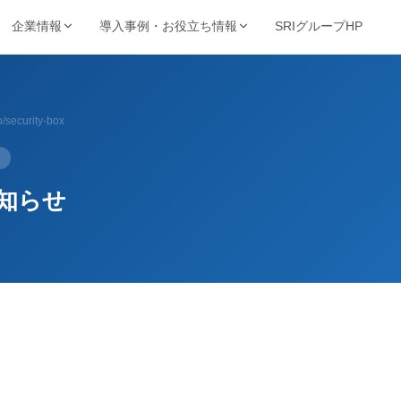
SRIグループHP
企業情報
導入事例・お役立ち情報
強み・品質・方針
ービスで探す
業種から探す
事例・資料
動画・コンテンツ
p/security-box
保管・機密抹消・電子化など
製造・金融・医療・不動産など
SRIの強み
導入事例
動画ライブ
当サイト
機密抹消・廃棄
文書電子化
ョン
品質を支える取得認証
的から探す
キーワードから探す
理業
情報漏洩リスクゼロの廃
紙をデジタル資産へ変換
導入企業一覧
お役立ち情
ト削減・DX推進・法令対応など
フリーワードで課題解決策を検索
棄サービス
厳格なセキュリティ
知らせ
資料請求ダウンロード
お知らせ
基本方針
コンサルティング
BUNTAN
査株式会社
文書管理の課題を総合支
文書管理クラウドシステ
個人情報保護方針
援
ム
健康宣言
ジテム
納事業