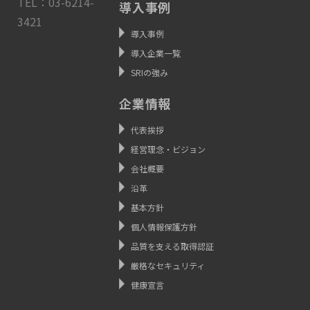
TEL：03-6214-
導入事例
3421
導入事例
導入企業一覧
SRIの強み
企業情報
代表挨拶
経営理念・ビジョン
会社概要
沿革
基本方針
個人情報保護方針
品質を支える取得認証
厳格なセキュリティ
健康宣言