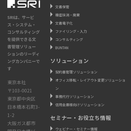
文書保管
機密抹消・廃棄
SRIは、サービ
文書電子化
ス・システム・
ファイリング・入力
コンサルティング
を提供できる文
コンサルティング
書管理ソリュー
BUNTAN
ションのリーディ
ソリューション
ングカンパニーで
す
契約書管理ソリューション
オフィス移転・レイアウト変更ソリューショ
東京本社
ン
〒103-0021
事務代行ソリューション
東京都中央区
信用金庫様向けソリューション
日本橋本石町3-
1-2
セミナー・お役立ち情報
大阪ガス都市
ウェビナー・セミナー情報