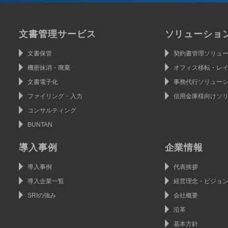
文書管理サービス
ソリューショ
文書保管
契約書管理ソリュ
機密抹消・廃棄
オフィス移転・レ
文書電子化
事務代行ソリュー
ファイリング・入力
信用金庫様向けソ
コンサルティング
BUNTAN
導入事例
企業情報
導入事例
代表挨拶
導入企業一覧
経営理念・ビジョ
SRIの強み
会社概要
沿革
基本方針