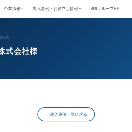
SRIグループHP
企業情報
導入事例・お役立ち情報
強み・品質・方針
ービスで探す
業種から探す
事例・資料
動画・コンテンツ
会社様
保管・機密抹消・電子化など
製造・金融・医療・不動産など
SRIの強み
導入事例
動画ライブ
株式会社様
当サイト
機密抹消・廃棄
文書電子化
ョン
品質を支える取得認証
的から探す
キーワードから探す
理業
情報漏洩リスクゼロの廃
紙をデジタル資産へ変換
導入企業一覧
お役立ち情
ト削減・DX推進・法令対応など
フリーワードで課題解決策を検索
棄サービス
厳格なセキュリティ
資料請求ダウンロード
お知らせ
基本方針
コンサルティング
BUNTAN
査株式会社
文書管理の課題を総合支
文書管理クラウドシステ
個人情報保護方針
援
ム
健康宣言
ジテム
← 導入事例一覧に戻る
納事業