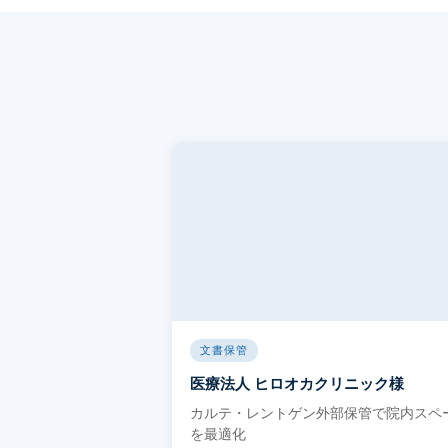
株式会社SRIシ
システム開発／ホ
文書保管
医療法人 ヒロオカクリニック様
カルテ・レントゲン外部保管で院内スペ
を最適化