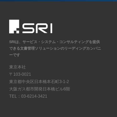
SRIは、サービス・システム・コンサルティングを提供
できる文書管理ソリューションのリーディングカンパニ
ーです
東京本社
〒103-0021
東京都中央区日本橋本石町3-1-2
大阪ガス都市開発日本橋ビル6階
TEL：03-6214-3421