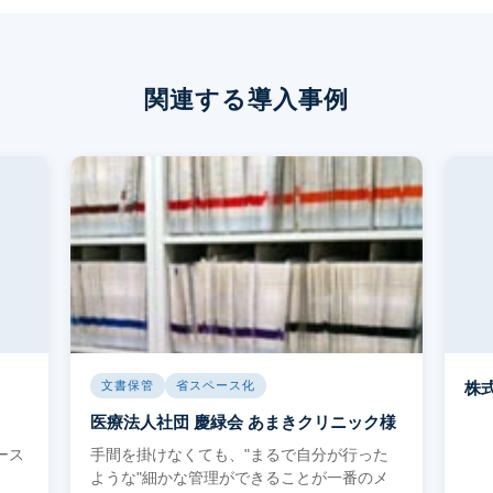
ステム
ールディングス
関連する導入事例
文書保管
省スペース化
株
医療法人社団 慶緑会 あまきクリニック様
ース
手間を掛けなくても、"まるで自分が行った
ような"細かな管理ができることが一番のメ