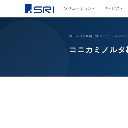
ソリューション
サービス
会社について
サ
SRIグループについて
よくある課題
導入事例ピックアップ
グループ会社
ホーム
/
導入事例一覧
/
コニカミノルタ株式
文書
代表挨拶
コスト削減
SRIグループHP（トップ）
野村総合研究所様
株式会社SRI
コニカミノルタ
文書保管
経営理念・ビジ
DX推進
法令対応
目
文書管理・情報管
安全・確実な文書保管ソ
代表挨拶
セキュリティ
コス
リューション
学校法人三幸学園様
会社概要
サイトを見る
書類整理
SRIグループの歩み
沿革
業務効率化
ファイリング・入力
相鉄不動産株式会社様
北日本非破壊検
正確・迅速なデータ入力
経営品質向上活動
保管コスト
業務
非破壊検査業
廃棄管理
SRI情報管理センター
導入事例をすべて見る →
事業セグメント
サイトを見る
高セキュリティ専用保管施設
テレワーク
ワンストップサービス
グループ採用情報
契約書管理
7つのサービスをワンストップで提供
株式会社SRIロ
物流・レンタル収
サイトを見る