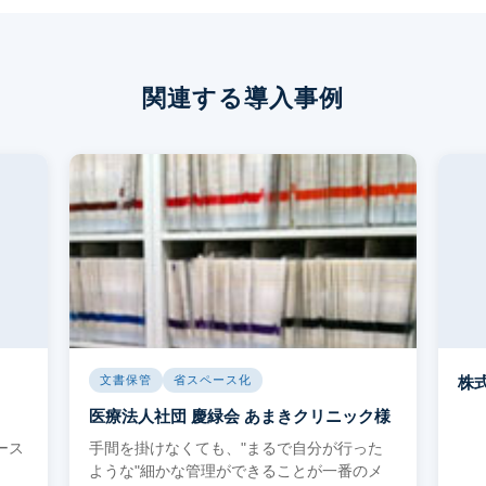
ステム
ールディングス
関連する導入事例
文書保管
省スペース化
株
医療法人社団 慶緑会 あまきクリニック様
ース
手間を掛けなくても、"まるで自分が行った
ような"細かな管理ができることが一番のメ