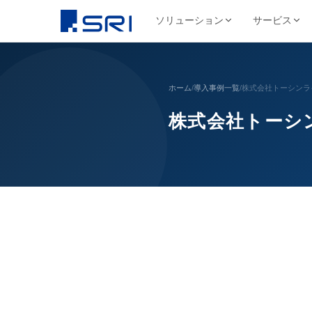
ソリューション
サービス
会社について
サ
SRIグループについて
よくある課題
導入事例ピックアップ
グループ会社
ホーム
/
導入事例一覧
/
株式会社トーシンラ
文書
代表挨拶
コスト削減
SRIグループHP（トップ）
野村総合研究所様
株式会社SRI
株式会社トーシ
文書保管
経営理念・ビジ
DX推進
法令対応
目
文書管理・情報管
安全・確実な文書保管ソ
代表挨拶
セキュリティ
コス
リューション
学校法人三幸学園様
会社概要
サイトを見る
書類整理
SRIグループの歩み
沿革
業務効率化
ファイリング・入力
相鉄不動産株式会社様
北日本非破壊検
正確・迅速なデータ入力
経営品質向上活動
保管コスト
業務
非破壊検査業
廃棄管理
SRI情報管理センター
導入事例をすべて見る →
事業セグメント
サイトを見る
高セキュリティ専用保管施設
テレワーク
ワンストップサービス
グループ採用情報
契約書管理
7つのサービスをワンストップで提供
株式会社SRIロ
物流・レンタル収
サイトを見る