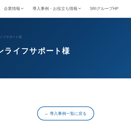
SRIグループHP
企業情報
導入事例・お役立ち情報
強み・品質・方針
ービスで探す
業種から探す
事例・資料
動画・コンテンツ
イフサポート様
保管・機密抹消・電子化など
製造・金融・医療・不動産など
SRIの強み
導入事例
動画ライブ
ンライフサポート様
当サイト
機密抹消・廃棄
文書電子化
ョン
品質を支える取得認証
的から探す
キーワードから探す
理業
情報漏洩リスクゼロの廃
紙をデジタル資産へ変換
導入企業一覧
お役立ち情
ト削減・DX推進・法令対応など
フリーワードで課題解決策を検索
棄サービス
厳格なセキュリティ
資料請求ダウンロード
お知らせ
基本方針
コンサルティング
BUNTAN
査株式会社
文書管理の課題を総合支
文書管理クラウドシステ
個人情報保護方針
援
ム
健康宣言
ジテム
← 導入事例一覧に戻る
納事業