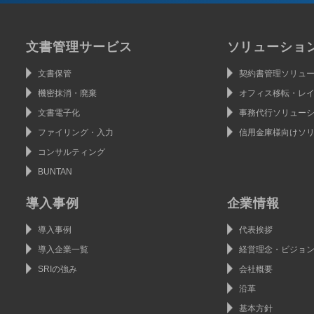
文書管理サービス
ソリューショ
文書保管
契約書管理ソリュ
機密抹消・廃棄
オフィス移転・レ
文書電子化
事務代行ソリュー
ファイリング・入力
信用金庫様向けソ
コンサルティング
BUNTAN
導入事例
企業情報
導入事例
代表挨拶
導入企業一覧
経営理念・ビジョ
SRIの強み
会社概要
沿革
基本方針