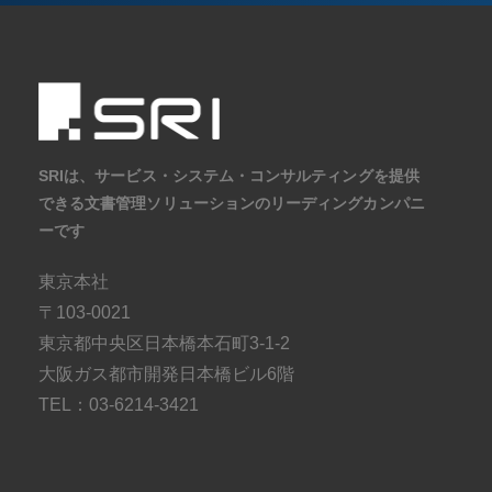
SRIは、サービス・システム・コンサルティングを提供
できる文書管理ソリューションのリーディングカンパニ
ーです
東京本社
〒103-0021
東京都中央区日本橋本石町3-1-2
大阪ガス都市開発日本橋ビル6階
TEL：03-6214-3421