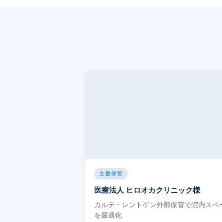
株式会社SRIシ
システム開発／ホ
文書保管
医療法人 ヒロオカクリニック様
カルテ・レントゲン外部保管で院内スペ
を最適化