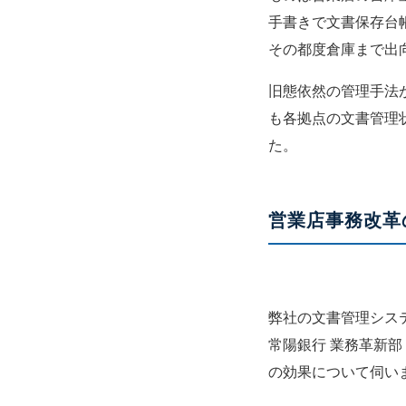
手書きで文書保存台
その都度倉庫まで出
旧態依然の管理手法
も各拠点の文書管理
た。
営業店事務改革
弊社の文書管理シス
常陽銀行 業務革新部
の効果について伺い