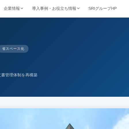
SRIグループHP
企業情報
導入事例・お役立ち情報
強み・品質・方針
ービスで探す
業種から探す
事例・資料
動画・コンテンツ
保管・機密抹消・電子化など
製造・金融・医療・不動産など
SRIの強み
導入事例
動画ライブ
当サイト
省スペース化
機密抹消・廃棄
文書電子化
ョン
品質を支える取得認証
的から探す
キーワードから探す
理業
情報漏洩リスクゼロの廃
紙をデジタル資産へ変換
導入企業一覧
お役立ち情
ト削減・DX推進・法令対応など
フリーワードで課題解決策を検索
棄サービス
厳格なセキュリティ
資料請求ダウンロード
お知らせ
基本方針
コンサルティング
BUNTAN
文書管理体制を再構築
査株式会社
文書管理の課題を総合支
文書管理クラウドシステ
個人情報保護方針
援
ム
健康宣言
ジテム
納事業