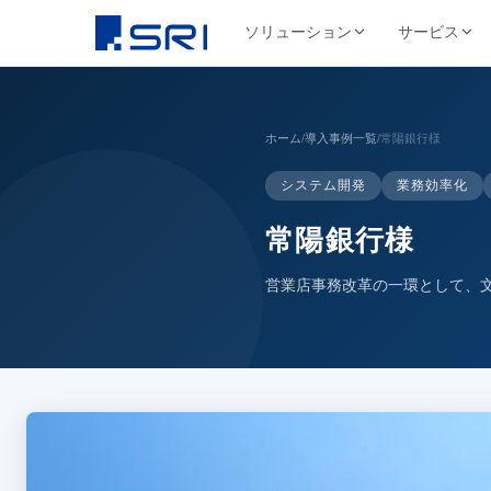
ソリューション
サービス
会社について
サ
SRIグループについて
よくある課題
導入事例ピックアップ
グループ会社
ホーム
/
導入事例一覧
/
常陽銀行様
文書
代表挨拶
コスト削減
SRIグループHP（トップ）
野村総合研究所様
株式会社SRI
システム開発
業務効率化
文書保管
経営理念・ビジ
DX推進
法令対応
目
文書管理・情報管
安全・確実な文書保管ソ
代表挨拶
セキュリティ
コス
リューション
学校法人三幸学園様
常陽銀行様
会社概要
サイトを見る
書類整理
SRIグループの歩み
沿革
業務効率化
ファイリング・入力
相鉄不動産株式会社様
営業店事務改革の一環として、
北日本非破壊検
正確・迅速なデータ入力
経営品質向上活動
保管コスト
業務
非破壊検査業
廃棄管理
SRI情報管理センター
導入事例をすべて見る →
事業セグメント
サイトを見る
高セキュリティ専用保管施設
テレワーク
ワンストップサービス
グループ採用情報
契約書管理
7つのサービスをワンストップで提供
株式会社SRIロ
物流・レンタル収
サイトを見る