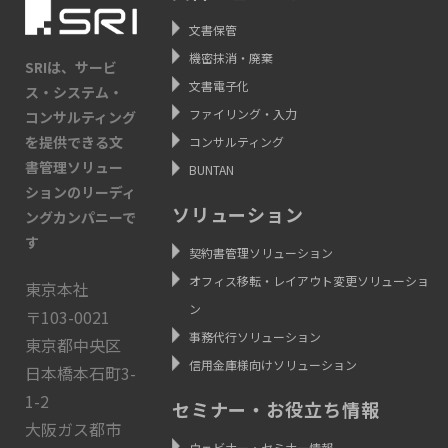
文書保管
機密抹消・廃棄
SRIは、サービ
文書電子化
ス・システム・
ファイリング・入力
コンサルティング
を提供できる文
コンサルティング
書管理ソリュー
BUNTAN
ションのリーディ
ソリューション
ングカンパニーで
す
契約書管理ソリューション
オフィス移転・レイアウト変更ソリューショ
東京本社
ン
〒103-0021
事務代行ソリューション
東京都中央区
信用金庫様向けソリューション
日本橋本石町3-
1-2
セミナー・お役立ち情報
大阪ガス都市
ウェビナー・セミナー情報