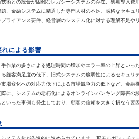
新技術との統合が困難なレガシーシステムの存在、初期導入費
問題、金融システムに精通した専門人材の不足、厳格なセキュ
ンプライアンス要件、経営層のシステム化に対する理解不足や
。
遅れによる影響
、手作業の多さによる処理時間の増加やエラー率の上昇といっ
よる顧客満足度の低下、旧式システムの脆弱性によるセキュリ
や市場変化への対応力低下による市場競争力の低下など、金融
実際に、システムの老朽化によるオンラインバンキング障害の
出といった事例も発生しており、顧客の信頼を大きく損なう要
較
システム化が先進的に進められています。JPモルガン・チェー