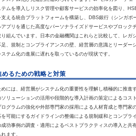
ステムを導入しリスク管理や顧客サービスの効率化を図り、HS
を支える統合プラットフォームを構築し、DBS銀行（シンガポ
ルアプリを通じた高度なパーソナライズドサービスやブロック
取り組んでいます。日本の金融機関はこれらと比較して、レガ
不足、規制とコンプライアンスの壁、経営層の意識とリーダー
システム化の進展に遅れを取っているのが現状です。
進めるための戦略と対策
ためには、経営層がシステム化の重要性を理解し積極的に推進
のソリューションの活用や段階的な導入計画の策定によるコス
プログラムの強化や外部専門家の採用による人材育成と専門家
応を可能にするガイドラインの整備による規制緩和とコンプラ
の成功事例の調査・適用によるベストプラクティスの導入と共
られます。