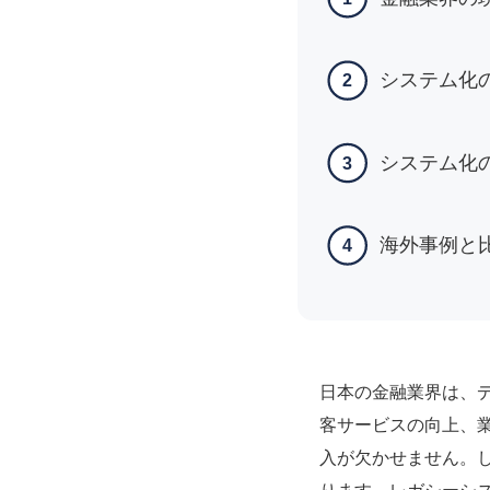
システム化
2
システム化
3
海外事例と
4
日本の金融業界は、
客サービスの向上、
入が欠かせません。