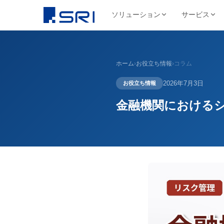
ソリューション
サービス
会社について
サ
SRIグループについて
よくある課題
導入事例ピックアップ
グループ会社
ホーム
›
お役立ち情報
›
コラム
文書
代表挨拶
コスト削減
SRIグループHP（トップ）
野村総合研究所様
株式会社SRI
2026年7月3日
お役立ち情報
文書保管
経営理念・ビジ
DX推進
法令対応
目
文書管理・情報管
安全・確実な文書保管ソ
代表挨拶
セキュリティ
コス
金融機関における
リューション
学校法人三幸学園様
会社概要
サイトを見る
書類整理
SRIグループの歩み
沿革
業務効率化
ファイリング・入力
相鉄不動産株式会社様
北日本非破壊検
正確・迅速なデータ入力
経営品質向上活動
保管コスト
業務
非破壊検査業
廃棄管理
SRI情報管理センター
導入事例をすべて見る →
事業セグメント
サイトを見る
高セキュリティ専用保管施設
テレワーク
ワンストップサービス
グループ採用情報
契約書管理
7つのサービスをワンストップで提供
株式会社SRIロ
物流・レンタル収
サイトを見る