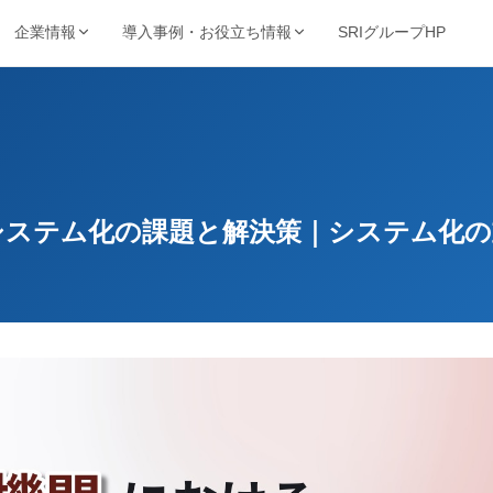
SRIグループHP
企業情報
導入事例・お役立ち情報
強み・品質・方針
ービスで探す
業種から探す
事例・資料
動画・コンテンツ
保管・機密抹消・電子化など
製造・金融・医療・不動産など
SRIの強み
導入事例
動画ライブ
当サイト
機密抹消・廃棄
文書電子化
ョン
品質を支える取得認証
的から探す
キーワードから探す
理業
情報漏洩リスクゼロの廃
紙をデジタル資産へ変換
導入企業一覧
お役立ち情
ト削減・DX推進・法令対応など
フリーワードで課題解決策を検索
システム化の課題と解決策｜システム化の
棄サービス
厳格なセキュリティ
資料請求ダウンロード
お知らせ
基本方針
コンサルティング
BUNTAN
査株式会社
文書管理の課題を総合支
文書管理クラウドシステ
個人情報保護方針
援
ム
健康宣言
ジテム
納事業