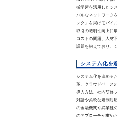
械学習を活用したシ
バルなネットワーク
ンク」を掲げモバイ
取引の透明性向上に
コストの問題、人材
課題を抱えており、
システム化を
システム化を進める
革、クラウドベース
導入方法、社内研修
対話や柔軟な規制対
の金融機関や異業種
のアプローチが求め