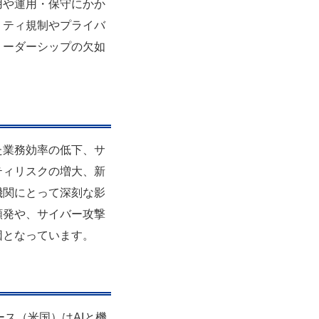
用や運用・保守にかか
リティ規制やプライバ
リーダーシップの欠如
た業務効率の低下、サ
ティリスクの増大、新
機関にとって深刻な影
頻発や、サイバー攻撃
因となっています。
ス（米国）はAIと機