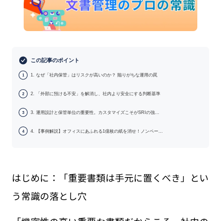
この記事のポイント
1. なぜ「社内保管」はリスクが高いのか？ 陥りがちな運用の罠
1
2. 「外部に預ける不安」を解消し、社内より安全にする判断基準
2
3. 運用設計と保管単位の重要性。カスタマイズこそがSRIの強…
3
4. 【事例解説】オフィスにあふれる1億枚の紙を消せ！ノンペー…
4
はじめに：「重要書類は手元に置くべき」とい
う常識の落とし穴