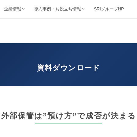
SRIグループHP
企業情報
導入事例・お役立ち情報
強み・品質・方針
ービスで探す
業種から探す
事例・資料
動画・コンテンツ
保管・機密抹消・電子化など
製造・金融・医療・不動産など
SRIの強み
導入事例
動画ライブ
当サイト
機密抹消・廃棄
文書電子化
ョン
品質を支える取得認証
的から探す
キーワードから探す
理業
情報漏洩リスクゼロの廃
紙をデジタル資産へ変換
導入企業一覧
お役立ち情
ト削減・DX推進・法令対応など
フリーワードで課題解決策を検索
棄サービス
厳格なセキュリティ
資料ダウンロード
資料請求ダウンロード
お知らせ
基本方針
コンサルティング
BUNTAN
査株式会社
文書管理の課題を総合支
文書管理クラウドシステ
個人情報保護方針
援
ム
が決まる
健康宣言
外部保管は”預け方”で成否が決まる
ジテム
納事業