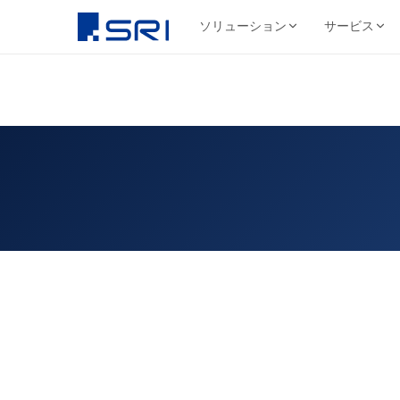
ソリューション
サービス
会社について
サ
SRIグループについて
よくある課題
導入事例ピックアップ
グループ会社
文書
代表挨拶
コスト削減
SRIグループHP（トップ）
野村総合研究所様
株式会社SRI
文書保管
経営理念・ビジ
DX推進
法令対応
目
文書管理・情報管
安全・確実な文書保管ソ
代表挨拶
セキュリティ
コス
リューション
学校法人三幸学園様
会社概要
サイトを見る
書類整理
SRIグループの歩み
沿革
業務効率化
ファイリング・入力
相鉄不動産株式会社様
北日本非破壊検
正確・迅速なデータ入力
経営品質向上活動
保管コスト
業務
非破壊検査業
ホーム
/
閲覧資料一覧
/ 外部保管は”預け方”で成否
廃棄管理
SRI情報管理センター
導入事例をすべて見る →
事業セグメント
サイトを見る
高セキュリティ専用保管施設
テレワーク
ワンストップサービス
グループ採用情報
契約書管理
7つのサービスをワンストップで提供
株式会社SRIロ
物流・レンタル収
サイトを見る