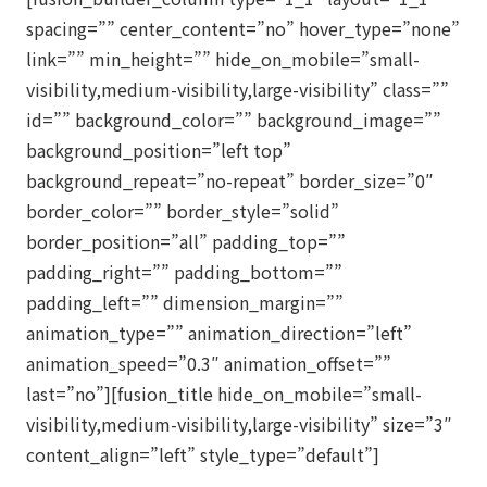
spacing=”” center_content=”no” hover_type=”none”
link=”” min_height=”” hide_on_mobile=”small-
visibility,medium-visibility,large-visibility” class=””
id=”” background_color=”” background_image=””
background_position=”left top”
background_repeat=”no-repeat” border_size=”0″
border_color=”” border_style=”solid”
border_position=”all” padding_top=””
padding_right=”” padding_bottom=””
padding_left=”” dimension_margin=””
animation_type=”” animation_direction=”left”
animation_speed=”0.3″ animation_offset=””
last=”no”][fusion_title hide_on_mobile=”small-
visibility,medium-visibility,large-visibility” size=”3″
content_align=”left” style_type=”default”]