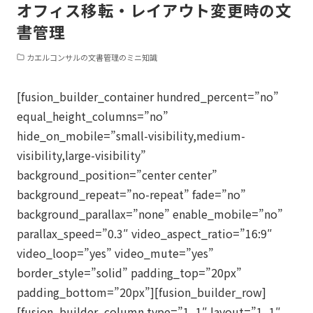
オフィス移転・レイアウト変更時の文
書管理
カエルコンサルの文書管理のミニ知識
[fusion_builder_container hundred_percent=”no”
equal_height_columns=”no”
hide_on_mobile=”small-visibility,medium-
visibility,large-visibility”
background_position=”center center”
background_repeat=”no-repeat” fade=”no”
background_parallax=”none” enable_mobile=”no”
parallax_speed=”0.3″ video_aspect_ratio=”16:9″
video_loop=”yes” video_mute=”yes”
border_style=”solid” padding_top=”20px”
padding_bottom=”20px”][fusion_builder_row]
[fusion_builder_column type=”1_1″ layout=”1_1″