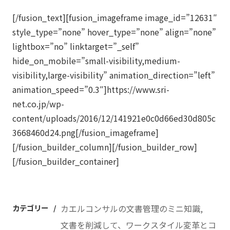
[/fusion_text][fusion_imageframe image_id=”12631″
style_type=”none” hover_type=”none” align=”none”
lightbox=”no” linktarget=”_self”
hide_on_mobile=”small-visibility,medium-
visibility,large-visibility” animation_direction=”left”
animation_speed=”0.3″]https://www.sri-
net.co.jp/wp-
content/uploads/2016/12/141921e0c0d66ed30d805c
3668460d24.png[/fusion_imageframe]
[/fusion_builder_column][/fusion_builder_row]
[/fusion_builder_container]
カテゴリー
カエルコンサルの文書管理のミニ知識
文書を削減して、ワークスタイル変革とコ