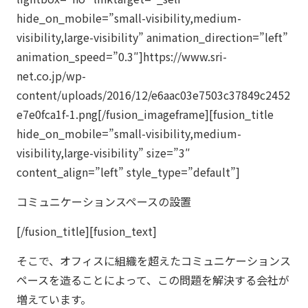
hide_on_mobile=”small-visibility,medium-
visibility,large-visibility” animation_direction=”left”
animation_speed=”0.3″]https://www.sri-
net.co.jp/wp-
content/uploads/2016/12/e6aac03e7503c37849c2452
e7e0fca1f-1.png[/fusion_imageframe][fusion_title
hide_on_mobile=”small-visibility,medium-
visibility,large-visibility” size=”3″
content_align=”left” style_type=”default”]
コミュニケーションスペースの設置
[/fusion_title][fusion_text]
そこで、オフィスに組織を超えたコミュニケーションス
ペースを造ることによって、この問題を解決する会社が
増えています。