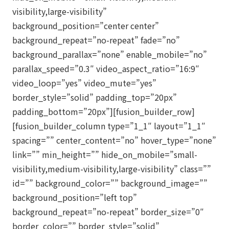
visibility,large-visibility”
background_position=”center center”
background_repeat=”no-repeat” fade=”no”
background_parallax=”none” enable_mobile=”no”
parallax_speed=”0.3″ video_aspect_ratio=”16:9″
video_loop=”yes” video_mute=”yes”
border_style=”solid” padding_top=”20px”
padding_bottom=”20px”][fusion_builder_row]
[fusion_builder_column type=”1_1″ layout=”1_1″
spacing=”” center_content=”no” hover_type=”none”
link=”” min_height=”” hide_on_mobile=”small-
visibility,medium-visibility,large-visibility” class=””
id=”” background_color=”” background_image=””
background_position=”left top”
background_repeat=”no-repeat” border_size=”0″
border_color=”” border_style=”solid”