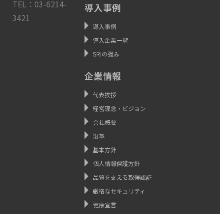
TEL：03-6214-
導入事例
3421
導入事例
導入企業一覧
SRIの強み
企業情報
代表挨拶
経営理念・ビジョン
会社概要
沿革
基本方針
個人情報保護方針
品質を支える取得認証
厳格なセキュリティ
健康宣言