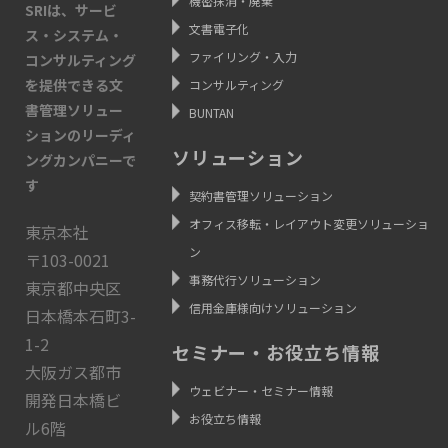
機密抹消・廃棄
SRIは、サービ
文書電子化
ス・システム・
ファイリング・入力
コンサルティング
を提供できる文
コンサルティング
書管理ソリュー
BUNTAN
ションのリーディ
ソリューション
ングカンパニーで
す
契約書管理ソリューション
オフィス移転・レイアウト変更ソリューショ
東京本社
ン
〒103-0021
事務代行ソリューション
東京都中央区
信用金庫様向けソリューション
日本橋本石町3-
1-2
セミナー・お役立ち情報
大阪ガス都市
ウェビナー・セミナー情報
開発日本橋ビ
お役立ち情報
ル6階