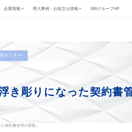
SRIグループHP
企業情報
導入事例・お役立ち情報
強み・品質・方針
ービスで探す
業種から探す
事例・資料
動画・コンテンツ
保管・機密抹消・電子化など
製造・金融・医療・不動産など
SRIの強み
導入事例
動画ライブ
当サイト
機密抹消・廃棄
文書電子化
ョン
品質を支える取得認証
的から探す
キーワードから探す
理セミナー
理業
情報漏洩リスクゼロの廃
紙をデジタル資産へ変換
導入企業一覧
お役立ち情
ト削減・DX推進・法令対応など
フリーワードで課題解決策を検索
棄サービス
厳格なセキュリティ
資料請求ダウンロード
お知らせ
基本方針
コンサルティング
BUNTAN
査株式会社
文書管理の課題を総合支
文書管理クラウドシステ
個人情報保護方針
援
ム
浮き彫りになった契約書
健康宣言
ジテム
納事業
った契約書管理の課題』