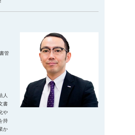
！
書管
法人
文書
化や
を持
業か