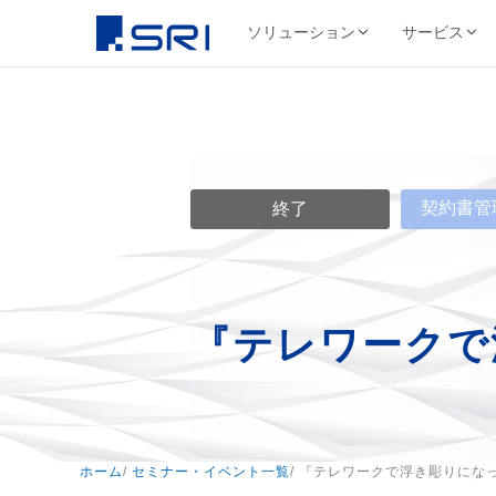
ソリューション
サービス
会社について
サ
SRIグループについて
よくある課題
導入事例ピックアップ
グループ会社
文書
代表挨拶
コスト削減
SRIグループHP（トップ）
野村総合研究所様
株式会社SRI
文書保管
経営理念・ビジ
DX推進
法令対応
目
契約書管
文書管理・情報管
終了
安全・確実な文書保管ソ
代表挨拶
セキュリティ
コス
リューション
学校法人三幸学園様
会社概要
サイトを見る
書類整理
SRIグループの歩み
沿革
業務効率化
ファイリング・入力
相鉄不動産株式会社様
北日本非破壊検
正確・迅速なデータ入力
経営品質向上活動
保管コスト
業務
非破壊検査業
『テレワークで
廃棄管理
SRI情報管理センター
導入事例をすべて見る →
事業セグメント
サイトを見る
高セキュリティ専用保管施設
テレワーク
ワンストップサービス
グループ採用情報
契約書管理
7つのサービスをワンストップで提供
株式会社SRIロ
物流・レンタル収
サイトを見る
ホーム
/
セミナー・イベント一覧
/ 『テレワークで浮き彫りにな