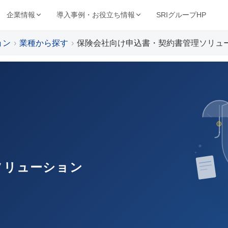
SRIグループHP
企業情報
導入事例・お役立ち情報
ョン
業種から探す
保険会社向け申込書・契約書管理ソリュ
強み・品質・方針
ービスで探す
業種から探す
事例・資料
動画・コンテンツ
保管・機密抹消・電子化など
製造・金融・医療・不動産など
SRIの強み
導入事例
動画ライブ
当サイト
機密抹消・廃棄
文書電子化
ョン
品質を支える取得認証
的から探す
キーワードから探す
理業
情報漏洩リスクゼロの廃
紙をデジタル資産へ変換
導入企業一覧
お役立ち情
ト削減・DX推進・法令対応など
フリーワードで課題解決策を検索
棄サービス
厳格なセキュリティ
資料請求ダウンロード
お知らせ
基本方針
コンサルティング
BUNTAN
査株式会社
文書管理の課題を総合支
文書管理クラウドシステ
個人情報保護方針
援
ム
例
ソリューション
健康宣言
ジテム
納事業