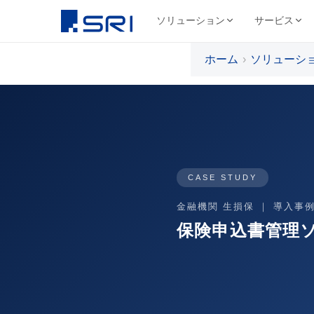
ソリューション
サービス
ホーム
ソリューシ
会社について
サ
SRIグループについて
よくある課題
導入事例ピックアップ
グループ会社
文書
代表挨拶
コスト削減
SRIグループHP（トップ）
野村総合研究所様
株式会社SRI
文書保管
経営理念・ビジ
DX推進
法令対応
目
文書管理・情報管
安全・確実な文書保管ソ
代表挨拶
セキュリティ
コス
リューション
学校法人三幸学園様
会社概要
サイトを見る
書類整理
SRIグループの歩み
沿革
業務効率化
ファイリング・入力
CASE STUDY
相鉄不動産株式会社様
北日本非破壊検
正確・迅速なデータ入力
経営品質向上活動
保管コスト
業務
非破壊検査業
金融機関 生損保 ｜ 導入事
廃棄管理
SRI情報管理センター
導入事例をすべて見る →
事業セグメント
サイトを見る
保険申込書管理
高セキュリティ専用保管施設
テレワーク
ワンストップサービス
グループ採用情報
契約書管理
7つのサービスをワンストップで提供
株式会社SRIロ
物流・レンタル収
サイトを見る