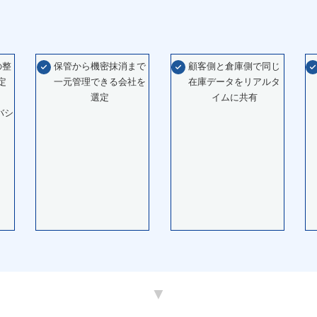
の整
保管から機密抹消まで
顧客側と倉庫側で同じ
定
一元管理できる会社を
在庫データをリアルタ
選定
イムに共有
バシ
）
▼