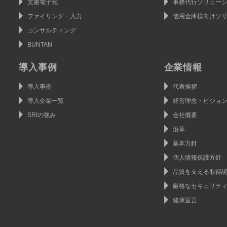
文書電子化
事務代行ソリュー
ファイリング・入力
信用金庫様向けソ
コンサルティング
BUNTAN
導入事例
企業情報
導入事例
代表挨拶
導入企業一覧
経営理念・ビジョ
SRIの強み
会社概要
沿革
基本方針
個人情報保護方針
品質を支える取得
厳格なセキュリテ
健康宣言