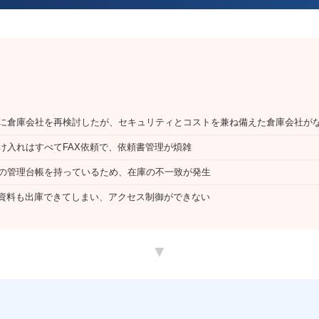
ステム
ールディングス
に倉庫会社を再検討したが、セキュリティとコストを兼ね備えた倉庫会社が
け入れはすべてFAX依頼で、依頼書管理が煩雑
の管理台帳を持っているため、在庫の不一致が発生
秘資料も出庫できてしまい、アクセス制御ができない
▼