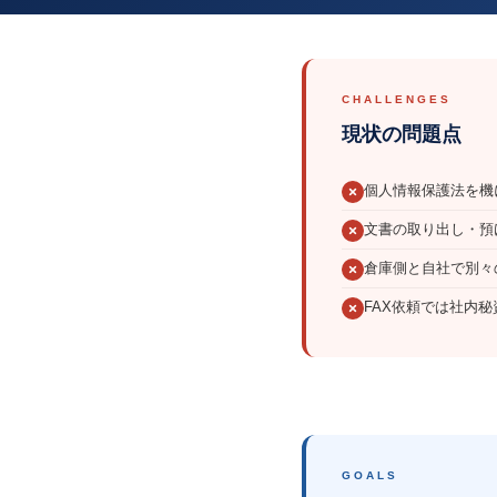
株式会社SRIシ
システム開発／ホ
CHALLENGES
現状の問題点
個人情報保護法を機
文書の取り出し・預
倉庫側と自社で別々
FAX依頼では社内
GOALS