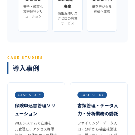
廃棄
安全・確実な
紙をデジタル
文書保管ソリ
資産へ変換
情報漏洩リス
ューション
クゼロの廃棄
サービス
CASE STUDIES
導入事例
CASE STUDY
CASE STUDY
保険申込書管理ソリ
書類管理・データ入
ューション
力・分析業務の委託
WEBシステムで在庫を一
ファイリング・データ入
元管理し、アクセス権限
力・分析から機密抹消ま
制御・FAX依頼からの脱却
で一括アウトソーシング