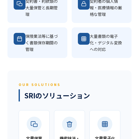
契約書・約款類の
契約者の個人情
大量保管と長期管
報・医療情報の厳
理
格な管理
保険業法等に基づ
大量書類の電子
く書類保存期間の
化・デジタル変換
管理
への対応
OUR SOLUTIONS
SRIのソリューション
文書保管
機密抹消・
文書電子化