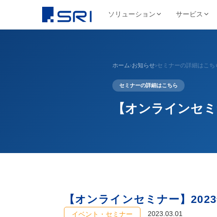
ソリューション
サービス
会社について
サ
SRIグループについて
よくある課題
導入事例ピックアップ
グループ会社
ホーム
›
お知らせ
›
セミナーの詳細はこち
文書
代表挨拶
コスト削減
SRIグループHP（トップ）
野村総合研究所様
株式会社SRI
文書保管
経営理念・ビジ
セミナーの詳細はこちら
DX推進
法令対応
目
文書管理・情報管
安全・確実な文書保管ソ
代表挨拶
セキュリティ
コス
リューション
学校法人三幸学園様
会社概要
サイトを見る
【オンラインセミ
書類整理
SRIグループの歩み
沿革
業務効率化
ファイリング・入力
相鉄不動産株式会社様
北日本非破壊検
正確・迅速なデータ入力
経営品質向上活動
保管コスト
業務
非破壊検査業
廃棄管理
SRI情報管理センター
導入事例をすべて見る →
事業セグメント
サイトを見る
高セキュリティ専用保管施設
テレワーク
ワンストップサービス
グループ採用情報
契約書管理
7つのサービスをワンストップで提供
株式会社SRIロ
物流・レンタル収
【オンラインセミナー】202
サイトを見る
2023.03.01
イベント・セミナー