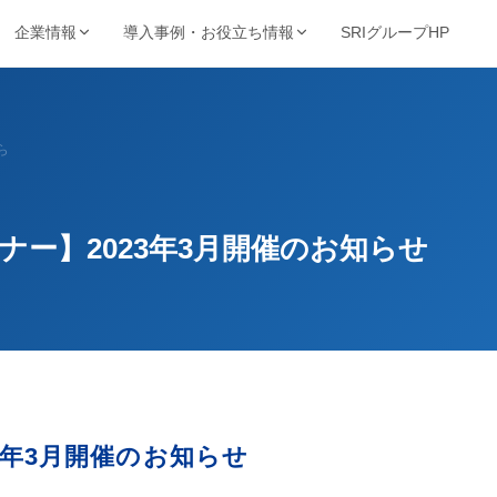
SRIグループHP
企業情報
導入事例・お役立ち情報
強み・品質・方針
ービスで探す
業種から探す
事例・資料
動画・コンテンツ
ら
保管・機密抹消・電子化など
製造・金融・医療・不動産など
SRIの強み
導入事例
動画ライブ
当サイト
機密抹消・廃棄
文書電子化
ョン
品質を支える取得認証
的から探す
キーワードから探す
理業
情報漏洩リスクゼロの廃
紙をデジタル資産へ変換
導入企業一覧
お役立ち情
ト削減・DX推進・法令対応など
フリーワードで課題解決策を検索
棄サービス
厳格なセキュリティ
ナー】2023年3月開催のお知らせ
資料請求ダウンロード
お知らせ
基本方針
コンサルティング
BUNTAN
査株式会社
文書管理の課題を総合支
文書管理クラウドシステ
個人情報保護方針
援
ム
健康宣言
ジテム
納事業
3年3月開催のお知らせ