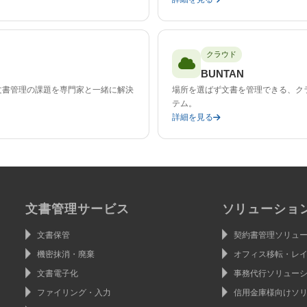
クラウド
BUNTAN
文書管理の課題を専門家と一緒に解決
場所を選ばず文書を管理できる、ク
テム。
詳細を見る
文書管理サービス
ソリューショ
文書保管
契約書管理ソリュ
機密抹消・廃棄
オフィス移転・レ
文書電子化
事務代行ソリュー
ファイリング・入力
信用金庫様向けソ