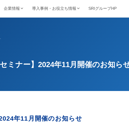
SRIグループHP
企業情報
導入事例・お役立ち情報
強み・品質・方針
ービスで探す
業種から探す
事例・資料
動画・コンテンツ
ー
保管・機密抹消・電子化など
製造・金融・医療・不動産など
SRIの強み
導入事例
動画ライブ
当サイト
機密抹消・廃棄
文書電子化
ョン
品質を支える取得認証
的から探す
キーワードから探す
理業
情報漏洩リスクゼロの廃
紙をデジタル資産へ変換
導入企業一覧
お役立ち情
ト削減・DX推進・法令対応など
フリーワードで課題解決策を検索
棄サービス
厳格なセキュリティ
セミナー】2024年11月開催のお知ら
資料請求ダウンロード
お知らせ
基本方針
コンサルティング
BUNTAN
査株式会社
文書管理の課題を総合支
文書管理クラウドシステ
個人情報保護方針
援
ム
健康宣言
ジテム
納事業
024年11月開催のお知らせ