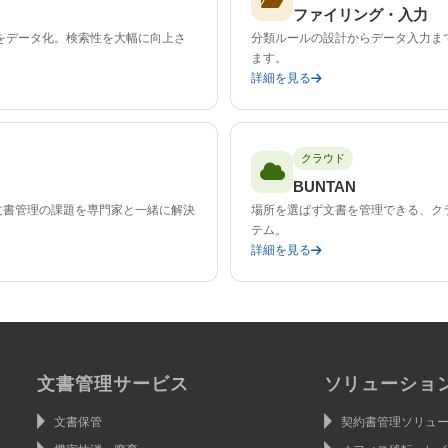
ファイリング・入力
をデータ化。検索性を大幅に向上さ
分類ルールの設計からデータ入力ま
ます。
詳細を見る
クラウド
BUNTAN
文書管理の課題を専門家と一緒に解決
場所を選ばず文書を管理できる、ク
テム。
詳細を見る
文書管理サービス
ソリューショ
文書保管
契約書管理ソリュ