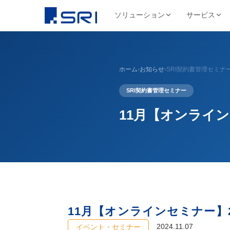
ソリューション
サービス
会社について
サ
SRIグループについて
よくある課題
導入事例ピックアップ
グループ会社
ホーム
›
お知らせ
›
SRI契約書管理セミナ
文書
代表挨拶
コスト削減
SRIグループHP（トップ）
野村総合研究所様
株式会社SRI
文書保管
経営理念・ビジ
SRI契約書管理セミナー
DX推進
法令対応
目
文書管理・情報管
安全・確実な文書保管ソ
代表挨拶
セキュリティ
コス
リューション
学校法人三幸学園様
会社概要
サイトを見る
11月【オンライン
書類整理
SRIグループの歩み
沿革
業務効率化
ファイリング・入力
相鉄不動産株式会社様
北日本非破壊検
正確・迅速なデータ入力
経営品質向上活動
保管コスト
業務
非破壊検査業
廃棄管理
SRI情報管理センター
導入事例をすべて見る →
事業セグメント
サイトを見る
高セキュリティ専用保管施設
テレワーク
ワンストップサービス
グループ採用情報
契約書管理
7つのサービスをワンストップで提供
株式会社SRIロ
物流・レンタル収
11月【オンラインセミナー】2
サイトを見る
2024.11.07
イベント・セミナー