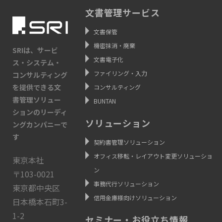
文書管理サービス
文書保管
機密抹消・廃棄
SRIは、サービ
文書電子化
ス・システム・
ファイリング・入力
コンサルティング
を提供できる文
コンサルティング
書管理ソリュー
BUNTAN
ションのリーディ
ソリューション
ングカンパニーで
す
契約書管理ソリューション
オフィス移転・レイアウト変更ソリューショ
東京本社
ン
〒103-0021
事務代行ソリューション
東京都中央区
信用金庫様向けソリューション
日本橋本石町3-
1-2
セミナー・お役立ち情報