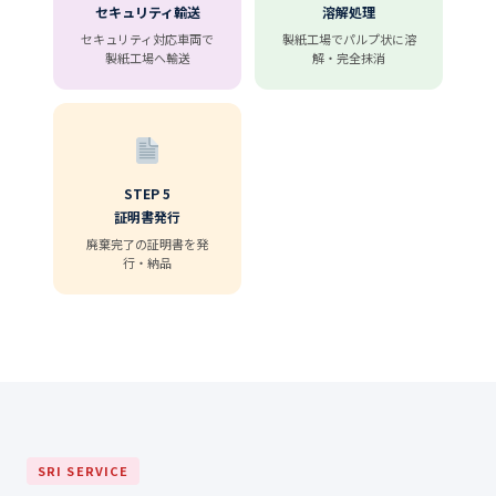
セキュリティ輸送
溶解処理
セキュリティ対応車両で
製紙工場でパルプ状に溶
製紙工場へ輸送
解・完全抹消
STEP 5
証明書発行
廃棄完了の証明書を発
行・納品
SRI SERVICE