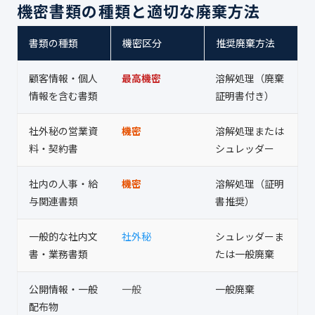
機密書類の種類と適切な廃棄方法
書類の種類
機密区分
推奨廃棄方法
顧客情報・個人
最高機密
溶解処理（廃棄
情報を含む書類
証明書付き）
社外秘の営業資
機密
溶解処理または
料・契約書
シュレッダー
社内の人事・給
機密
溶解処理（証明
与関連書類
書推奨）
一般的な社内文
社外秘
シュレッダーま
書・業務書類
たは一般廃棄
公開情報・一般
一般
一般廃棄
配布物