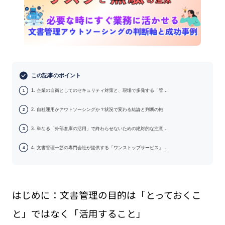
この記事のポイント
1. 企業の自衛としてのセキュリティ対策と、現場で多発する「管…
1
2. 自社運用かアウトソーシングか？状況で変わる結論と判断の軸
2
3. 単なる「外部倉庫の活用」で終わらせないための絶対的な注意…
3
4. 文書管理一筋の専門会社が提供する「ワンストップサービス」…
4
はじめに：文書管理の目的は「とっておくこ
と」ではなく「活用すること」