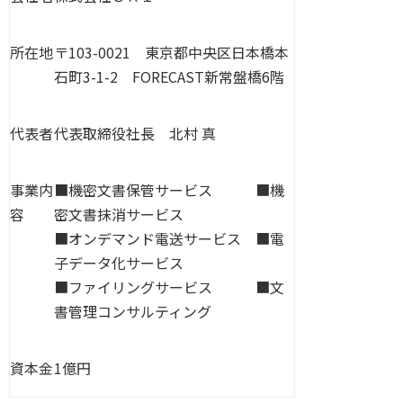
所在地
〒103-0021 東京都中央区日本橋本
石町3-1-2 FORECAST新常盤橋6階
代表者
代表取締役社長 北村 真
事業内
■機密文書保管サービス ■機
容
密文書抹消サービス
■オンデマンド電送サービス ■電
子データ化サービス
■ファイリングサービス ■文
書管理コンサルティング
資本金
1億円