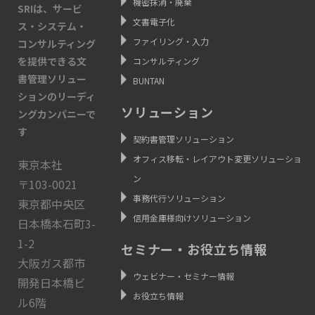
機密抹消・廃棄
SRIは、サービ
文書電子化
ス・システム・
ファイリング・入力
コンサルティング
を提供できる文
コンサルティング
書管理ソリュー
BUNTAN
ションのリーディ
ソリューション
ングカンパニーで
す
契約書管理ソリューション
オフィス移転・レイアウト変更ソリューショ
東京本社
ン
〒103-0021
事務代行ソリューション
東京都中央区
信用金庫様向けソリューション
日本橋本石町3-
1-2
セミナー・お役立ち情報
大阪ガス都市
ウェビナー・セミナー情報
開発日本橋ビ
お役立ち情報
ル6階