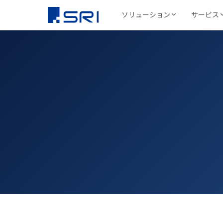
ソリューション
サービス
会社について
SRIグループについて
よくある課題
導入事例ピックアップ
グループ会社
代表挨拶
コスト削減
SRIグループHP（トップ）
野村総合研究所様
株式会社SRI
文書保管
経営理念
DX推進
法令対応
文書管理・情報
安全・確実な文書保
代表挨拶
セキュリティ
リューション
学校法人三幸学園様
会社概要
サイトを見る
書類整理
SRIグループの歩み
沿革
業務効率化
ファイリング・入
相鉄不動産株式会社
北日本非破壊
正確・迅速なデータ
経営品質向上活動
保管コスト
業務
非破壊検査業
廃棄管理
SRI情報管理センター
導入事例をすべて見る 
事業セグメント
サイトを見る
高セキュリティ専用保管施設
テレワーク
ワンストップサービス
グループ採用情報
契約書管理
7つのサービスをワンストップで提供
株式会社SRI
物流・レンタル
サイトを見る