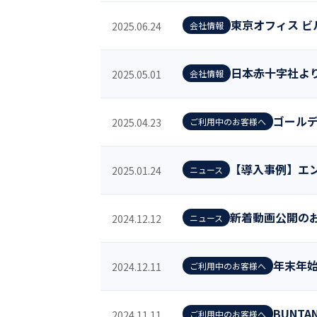
東京オフィス 
2025.06.24
会社情報
株式会社SRI
システム開発／
日本赤十字社よ
2025.05.01
会社情報
ゴール
2025.04.23
ご利用中のお客様へ
【導入事例】エ
2025.01.24
ニュース
新着動画公開の
2024.12.12
ニュース
年末年
2024.12.11
ご利用中のお客様へ
BUNT
2024.11.11
ご利用中のお客様へ