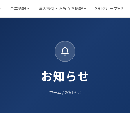
SRIグループHP
企業情報
導入事例・お役立ち情報
強み・品質・方針
サービスで探す
業種から探す
事例・資料
動画・コンテ
文書保管・機密抹消・電子化など
製造・金融・医療・不動産など
SRIの強み
導入事例
動画ラ
当サイト
機密抹消・廃棄
文書電子化
・ビジョン
品質を支える取得認証
目的から探す
キーワードから探す
管理業
管ソ
情報漏洩リスクゼロの廃
紙をデジタル資産へ変換
導入企業一覧
お役立
コスト削減・DX推進・法令対応など
フリーワードで課題解決策を検索
棄サービス
厳格なセキュリティ
お知らせ
資料請求ダウンロード
お知ら
基本方針
力
コンサルティング
BUNTAN
様
検査株式会社
入力
文書管理の課題を総合支
文書管理クラウドシステ
個人情報保護方針
援
ム
ホーム
/ お知らせ
→
健康宣言
ロジテム
収納事業