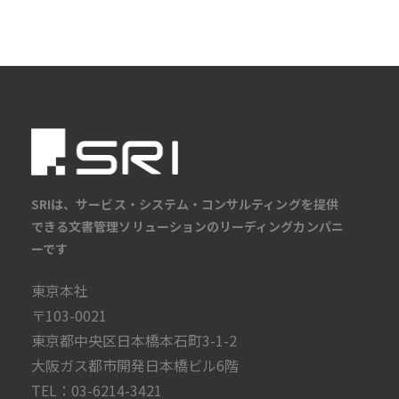
SRIは、サービス・システム・コンサルティングを提供
できる文書管理ソリューションのリーディングカンパニ
ーです
東京本社
〒103-0021
東京都中央区日本橋本石町3-1-2
大阪ガス都市開発日本橋ビル6階
TEL：03-6214-3421