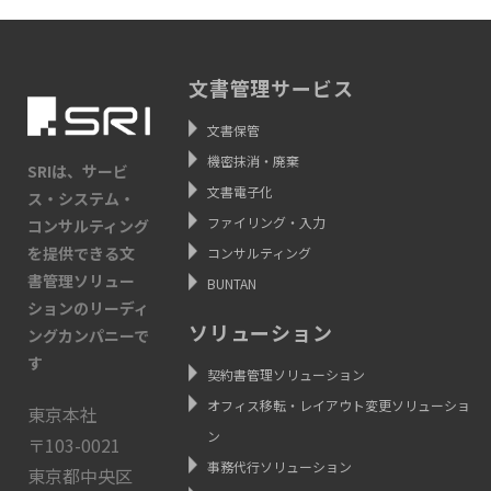
文書管理サービス
文書保管
機密抹消・廃棄
SRIは、サービ
文書電子化
ス・システム・
ファイリング・入力
コンサルティング
を提供できる文
コンサルティング
書管理ソリュー
BUNTAN
ションのリーディ
ソリューション
ングカンパニーで
す
契約書管理ソリューション
オフィス移転・レイアウト変更ソリューショ
東京本社
ン
〒103-0021
事務代行ソリューション
東京都中央区